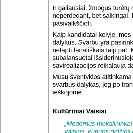
Ir galiausiai, žmogus turėtų 
neperdedant, bet saikingai.
pasivaikščioti.
Kaip kandidatai kelyje, mes 
dalykus. Svarbu yra pasirin
netapti fanatiškais taip pat.
subalansuotai išsiderinusioj
savirealizacijos reikalauja 
Mūsų šventyklos atitinkama p
svarbus dalykas, jog po tran
ieškojome.
Kultūriniai Vaisiai
„Modernūs mokslininkai 
vaisius, kuriuos didžioj