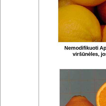
Nemodifikuoti Ape
viršūnėles, j