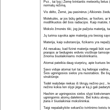
Pvz., tai lyg į Žemę krintantis meteoritų lietus 
normalų režimą.
Vis dėlto, Žemė, jau pasinėrus į Alkionės žied
Molekulės, ar jos būtų geležies, ar fosforo, ar ka
modifikuotos dėl šios radiacijos. Kaip matote, t
Mokslo žmonės tiki, jog jie pažįsta materiją, ta
Jų turima sąvoka apie materiją yra tiesiog sąv
Materija, kaip substancija, fizikams yra nepaž
Aš nesakau, kad fizinė materija negali būti sunaik
prarajos ar bedugnės erdvės visiškoje tamsoje
žinoma šiuolaikiniams mokslininkams.
Atomai pateikia daug siurprizų, apie kuriuos br
Savo viduje atomai turi tai, ką hebrajai vadina
Šios ugningosios sielos yra nuostabios. Be šių 
struktūroje.
Todėl realybėje niekas iš tikrųjų nežino pvz., k
nežino kokia ten slypi jėga ar ką ji gali padaryti
Hashim ar ugningosios sielos slypi kiekviename 
ugningomis atomų dalelėmis. Bet kokiu atveju, 
įtaria ir šiuolaikiniai mokslininkai.
Taigi nepalaikykite sekančio tvirtinimo keistu t