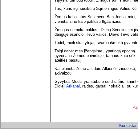
sąryšiai turi būti tobuli. Žmogus turi išmokti h
Tas, kuris irgi susikūrė Sąmoningos Valios Kū
Žymus kabalistas Schimeon Ben Jochai mini, jo
vienetai žino kaip paklusti Ilgaamžiui.
Žmogus nemoka paklusti Dienų Senoliui, jei jis
danguje esančio, Tėvo valios. Dievo Tėvo va
Todėl, mieli skaitytojai, svarbu išmokti gyventi
Taigi dabar mes įžengsime į ypatingą epochą. D
gyvenanti Žemės paviršiuje, tarnaus kaip sėklų
ateities pasaulį.
Kai planeta Žemė atsidurs Alkionės žieduose, 
akivaizdu.
Gyvybės Medis yra stuburo šerdis. Šis Išmintie
Didieji
Arkanai
, raidės, garsai ir skaičiai, su ku
Pa
Kontaktai