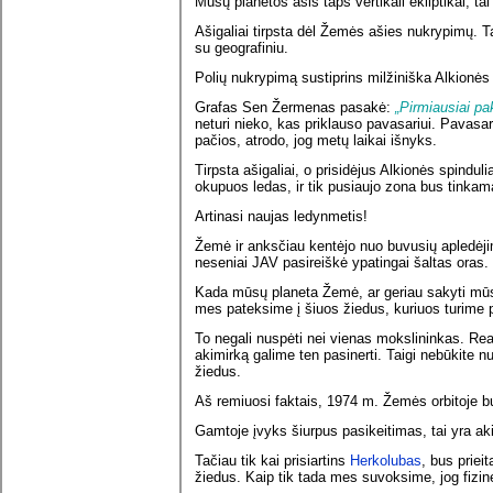
Mūsų planetos ašis taps vertikali ekliptikai, tai
Ašigaliai tirpsta dėl Žemės ašies nukrypimų. 
su geografiniu.
Polių nukrypimą sustiprins milžiniška Alkionės 
Grafas Sen Žermenas pasakė:
„Pirmiausiai pa
neturi nieko, kas priklauso pavasariui. Pavasar
pačios, atrodo, jog metų laikai išnyks.
Tirpsta ašigaliai, o prisidėjus Alkionės spinduli
okupuos ledas, ir tik pusiaujo zona bus tinkam
Artinasi naujas ledynmetis!
Žemė ir anksčiau kentėjo nuo buvusių apledėjim
neseniai JAV pasireiškė ypatingai šaltas oras.
Kada mūsų planeta Žemė, ar geriau sakyti mūs
mes pateksime į šiuos žiedus, kuriuos turime 
To negali nuspėti nei vienas mokslininkas. Rea
akimirką galime ten pasinerti. Taigi nebūkite n
žiedus.
Aš remiuosi faktais, 1974 m. Žemės orbitoje b
Gamtoje įvyks šiurpus pasikeitimas, tai yra akiv
Tačiau tik kai prisiartins
Herkolubas
, bus priei
žiedus. Kaip tik tada mes suvoksime, jog fizinė