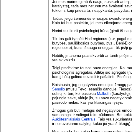
Jei mes norime gimti iš naujo, susikurti antrąjį
karalystę), tada mes neturėtume švaistyti sav
tokioms kaip prievarta, neapykanta, pavydas, i
Tačiau jeigu žemesnės emocijos švaisto energi
Kaip tai bus pasiekta, jei mes eikvojame energ
Norint susikurti psichologinį kūną (gimti iš nau
Tik tas gali tyrinėti Hod regionus (kur, pag
būtybės, sauliškosios būtybės, pvz., Beni-Elo
regionuose), kuris išsaugo energijas, tik jis/ji g
Nebūtų įmanoma prasiskverbti ar turėti priėjimą
yra akivaizdu.
Taigi pradėkime tausoti savo energijas. Kai mus
psichologinis agregatas. Atlikę šio agregato (n
kad jį būtų galima suvokti ir pašalinti. Priešin
Baisiausia, jog negatyvios emocijos žmogų pav
Senolio
(mūsų Tėvo, esančio danguje, Tiesos) e
sefirų iki ten, kol pasiekia
Malkuth
(karalystę),
pajungia save, viduje jis, su savo negatyviomis
pasirodo melas, kas yra klaidingas ryšys.
Žmogus gali būti melagis dėl negatyvios emocij
sąmoningai ir valingai toks būdamas. Bet kokiu
Aukštesniaisiais Centrais
. Taip yra sukuriamas
ir nesuvokiame dalykų, kokie jie yra iš tikrųjų).
Mes visada, bet kokia kaina turime sakyti tiesą,