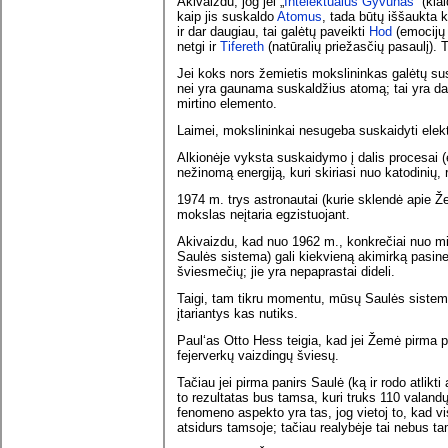
Akivaizdu, jog jei „
Intelektualus Gyvūnas
“ (kl
kaip jis suskaldo
Atomus
, tada būtų iššaukta k
ir dar daugiau, tai galėtų paveikti
Hod
(emocijų 
netgi ir
Tifereth
(natūralių priežasčių pasaulį). T
Jei koks nors žemietis mokslininkas galėtų suska
nei yra gaunama suskaldžius atomą; tai yra da
mirtino elemento.
Laimei, mokslininkai nesugeba suskaidyti elekt
Alkionėje vyksta suskaidymo į dalis procesai (
nežinomą energiją, kuri skiriasi nuo katodinių, 
1974 m. trys astronautai (kurie sklendė apie Ž
mokslas neįtaria egzistuojant.
Akivaizdu, kad nuo 1962 m., konkrečiai nuo mi
Saulės sistema) gali kiekvieną akimirką pasiner
šviesmečių; jie yra nepaprastai dideli.
Taigi, tam tikru momentu, mūsų Saulės sistema
įtariantys kas nutiks.
Paul‘as Otto Hess teigia, kad jei Žemė pirma pa
fejerverkų vaizdingų šviesų.
Tačiau jei pirma panirs Saulė (ką ir rodo atlikt
to rezultatas bus tamsa, kuri truks 110 valandų
fenomeno aspekto yra tas, jog vietoj to, kad vi
atsidurs tamsoje; tačiau realybėje tai nebus ta