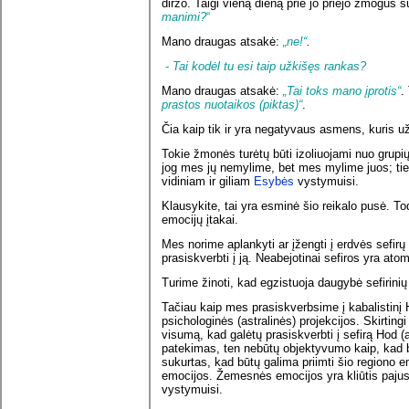
diržo. Taigi vieną dieną prie jo priėjo žmogus s
manimi?
“
Mano draugas atsakė:
„ne!“
.
-
Tai kodėl tu esi taip užkišęs rankas?
Mano draugas atsakė:
„Tai toks mano įprotis“
.
prastos nuotaikos (piktas)“
.
Čia kaip tik ir yra negatyvaus asmens, kuris u
Tokie žmonės turėtų būti izoliuojami nuo grupių
jog mes jų nemylime, bet mes mylime juos; ties
vidiniam ir giliam
Esybės
vystymuisi.
Klausykite, tai yra esminė šio reikalo pusė. T
emocijų įtakai.
Mes norime aplankyti ar įžengti į erdvės sefirų 
prasiskverbti į ją. Neabejotinai sefiros yra ato
Turime žinoti, kad egzistuoja daugybė sefirinių
Tačiau kaip mes prasiskverbsime į kabalistinį 
psichologinės (astralinės) projekcijos. Skirting
visumą, kad galėtų prasiskverbti į sefirą Hod (
patekimas, ten nebūtų objektyvumo kaip, kad b
sukurtas, kad būtų galima priimti šio regiono 
emocijos. Žemesnės emocijos yra kliūtis pajust
vystymuisi.