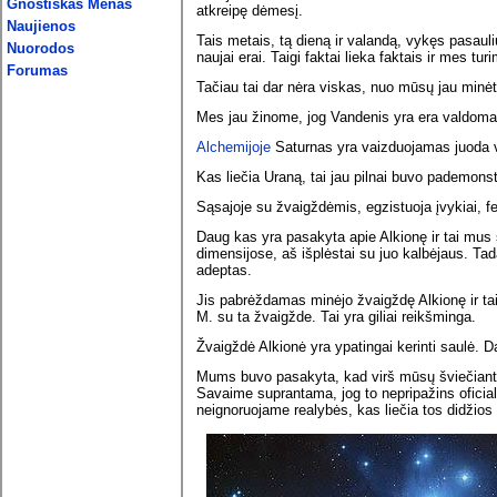
Gnostiškas Menas
atkreipę dėmesį.
Naujienos
Tais metais, tą dieną ir valandą, vykęs pasaul
Nuorodos
naujai erai. Taigi faktai lieka faktais ir mes tur
Forumas
Tačiau tai dar nėra viskas, nuo mūsų jau minėt
Mes jau žinome, jog Vandenis yra era valdom
Alchemijoje
Saturnas yra vaizduojamas juoda var
Kas liečia Uraną, tai jau pilnai buvo pademonst
Sąsajoje su žvaigždėmis, egzistuoja įvykiai, fe
Daug kas yra pasakyta apie Alkionę ir tai mus
dimensijose, aš išplėstai su juo kalbėjaus. Tada
adeptas.
Jis pabrėždamas minėjo žvaigždę Alkionę ir tai
M. su ta žvaigžde. Tai yra giliai reikšminga.
Žvaigždė Alkionė yra ypatingai kerinti saulė. Da
Mums buvo pasakyta, kad virš mūsų šviečianti 
Savaime suprantama, jog to nepripažins oficia
neignoruojame realybės, kas liečia tos didžios