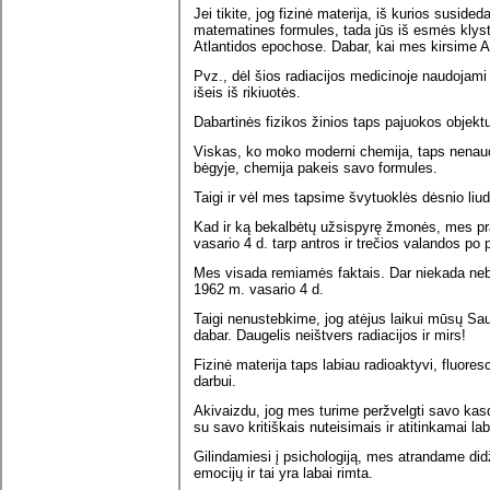
Jei tikite, jog fizinė materija, iš kurios susi
matematines formules, tada jūs iš esmės klysta
Atlantidos epochose. Dabar, kai mes kirsime A
Pvz., dėl šios radiacijos medicinoje naudojam
išeis iš rikiuotės.
Dabartinės fizikos žinios taps pajuokos objekt
Viskas, ko moko moderni chemija, taps nenaudi
bėgyje, chemija pakeis savo formules.
Taigi ir vėl mes tapsime švytuoklės dėsnio liud
Kad ir ką bekalbėtų užsispyrę žmonės, mes pra
vasario 4 d. tarp antros ir trečios valandos po p
Mes visada remiamės faktais. Dar niekada nebu
1962 m. vasario 4 d.
Taigi nenustebkime, jog atėjus laikui mūsų Sau
dabar. Daugelis neištvers radiacijos ir mirs!
Fizinė materija taps labiau radioaktyvi, fluore
darbui.
Akivaizdu, jog mes turime peržvelgti savo kasd
su savo kritiškais nuteisimais ir atitinkamai 
Gilindamiesi į psichologiją, mes atrandame did
emocijų ir tai yra labai rimta.