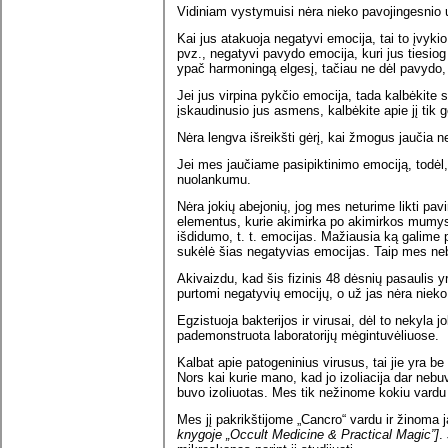
Vidiniam vystymuisi nėra nieko pavojingesnio 
Kai jus atakuoja negatyvi emocija, tai to įvykio 
pvz., negatyvi pavydo emocija, kuri jus tiesiog
ypač harmoningą elgesį, tačiau ne dėl pavydo
Jei jus virpina pykčio emocija, tada kalbėkite 
įskaudinusio jus asmens, kalbėkite apie jį tik 
Nėra lengva išreikšti gėrį, kai žmogus jaučia ne
Jei mes jaučiame pasipiktinimo emociją, todėl
nuolankumu.
Nėra jokių abejonių, jog mes neturime likti pa
elementus, kurie akimirka po akimirkos mumy
išdidumo, t. t. emocijas. Mažiausia ką galime 
sukėlė šias negatyvias emocijas. Taip mes ne
Akivaizdu, kad šis fizinis 48 dėsnių pasaulis y
purtomi negatyvių emocijų, o už jas nėra niek
Egzistuoja bakterijos ir virusai, dėl to nekyla j
pademonstruota laboratorijų mėgintuvėliuose.
Kalbat apie patogeninius virusus, tai jie yra be
Nors kai kurie mano, kad jo izoliacija dar nebu
buvo izoliuotas. Mes tik nežinome kokiu vardu 
Mes jį pakrikštijome „Cancro“ vardu ir žinoma 
knygoje „Occult Medicine & Practical Magic”]
.