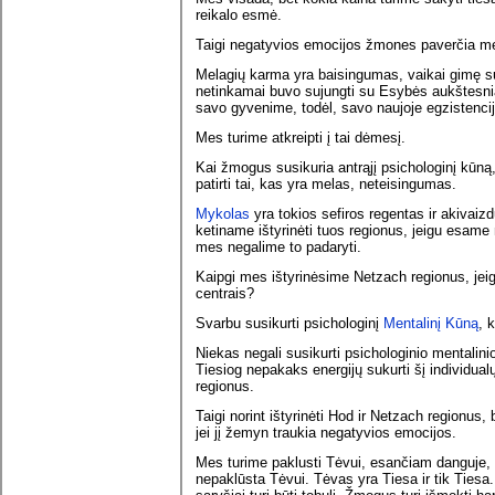
reikalo esmė.
Taigi negatyvios emocijos žmones paverčia me
Melagių karma yra baisingumas, vaikai gimę su 
netinkamai buvo sujungti su Esybės aukštesniai
savo gyvenime, todėl, savo naujoje egzistenci
Mes turime atkreipti į tai dėmesį.
Kai žmogus susikuria antrąjį psichologinį kūną, 
patirti tai, kas yra melas, neteisingumas.
Mykolas
yra tokios sefiros regentas ir akivaizd
ketiname ištyrinėti tuos regionus, jeigu esame
mes negalime to padaryti.
Kaipgi mes ištyrinėsime Netzach regionus, jei
centrais?
Svarbu susikurti psichologinį
Mentalinį Kūną
, 
Niekas negali susikurti psichologinio mentalini
Tiesiog nepakaks energijų sukurti šį individualų
regionus.
Taigi norint ištyrinėti Hod ir Netzach regionus, 
jei jį žemyn traukia negatyvios emocijos.
Mes turime paklusti Tėvui, esančiam danguje, 
nepaklūsta Tėvui. Tėvas yra Tiesa ir tik Tiesa.