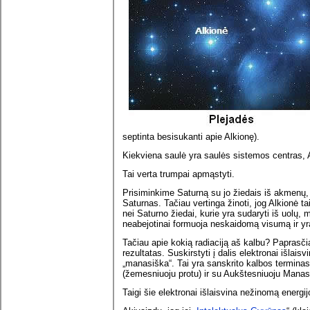
septinta besisukanti apie Alkionę).
Kiekviena saulė yra saulės sistemos centras, 
Tai verta trumpai apmąstyti.
Prisiminkime Saturną su jo žiedais iš akmenų, me
Saturnas. Tačiau vertinga žinoti, jog Alkionė tai
nei Saturno žiedai, kurie yra sudaryti iš uolų,
neabejotinai formuoja neskaidomą visumą ir yra 
Tačiau apie kokią radiaciją aš kalbu? Paprasčia
rezultatas. Suskirstyti į dalis elektronai išlaisv
„manasiška“. Tai yra sanskrito kalbos terminas
(žemesniuoju protu) ir su Aukštesniuoju Manas
Taigi šie elektronai išlaisvina nežinomą energij