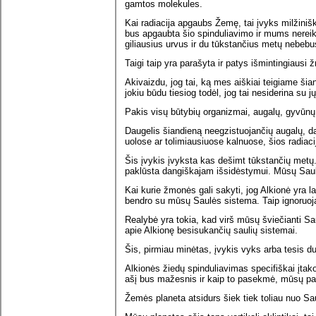
gamtos molekules.
Kai radiacija apgaubs Žemę, tai įvyks milžin
bus apgaubta šio spinduliavimo ir mums nereikė
giliausius urvus ir du tūkstančius metų nebebus
Taigi taip yra parašyta ir patys išmintingiausi
Akivaizdu, jog tai, ką mes aiškiai teigiame šia
jokiu būdu tiesiog todėl, jog tai nesiderina su 
Pakis visų būtybių organizmai, augalų, gyvūnų, 
Daugelis šiandieną neegzistuojančių augalų, d
uolose ar tolimiausiuose kalnuose, šios radiacij
Šis įvykis įvyksta kas dešimt tūkstančių metų.
paklūsta dangiškajam išsidėstymui. Mūsų Saulė
Kai kurie žmonės gali sakyti, jog Alkionė yra laba
bendro su mūsų Saulės sistema. Taip ignoruojan
Realybė yra tokia, kad virš mūsų šviečianti Saul
apie Alkionę besisukančių saulių sistemai.
Šis, pirmiau minėtas, įvykis vyks arba tesis d
Alkionės žiedų spinduliavimas specifiškai įtako
ašį bus mažesnis ir kaip to pasekmė, mūsų pas
Žemės planeta atsidurs šiek tiek toliau nuo Sa