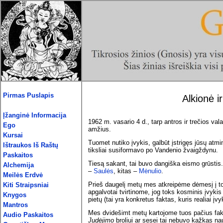
Pirmas Puslapis
Alkionė i
Įžanginė Informacija
1962 m. vasario 4 d., tarp antros ir trečios va
Ego
amžius.
Kursai
Tuomet nutiko įvykis, galbūt įstrigęs jūsų atmi
Ištraukos Iš Raštų
tiksliai susiformavo po Vandenio žvaigždynu.
Paskaitos
Tiesą sakant, tai buvo dangiška eismo grūstis
Alchemija
–
Saulės
, kitas –
Mėnulio
.
Meilės Erdvė
Prieš daugelį metų mes atkreipėme dėmesį į to
Kiti Straipsniai
apgalvotai tvirtinome, jog toks kosminis įvykis
Knygos
pietų (tai yra konkretus faktas, kuris realiai įvy
Mantros
Mes dvidešimt metų kartojome tuos pačius faktu
Audio Paskaitos
Judėjimo
broliui ar sesei tai nebuvo kažkas na