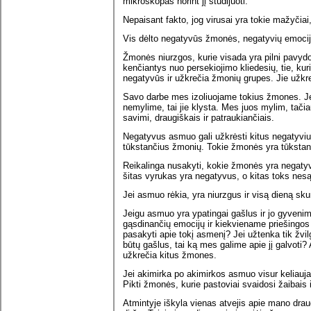
mikroskopas norint jį studijuoti.
Nepaisant fakto, jog virusai yra tokie mažyčiai,
Vis dėlto negatyvūs žmonės, negatyvių emocijų 
Žmonės niurzgos, kurie visada yra pilni pavydo
kenčiantys nuo persekiojimo kliedesių, tie, ku
negatyvūs ir užkrečia žmonių grupes. Jie užkre
Savo darbe mes izoliuojame tokius žmones. Jei j
nemylime, tai jie klysta. Mes juos mylim, tačiau 
savimi, draugiškais ir patraukiančiais.
Negatyvus asmuo gali užkrėsti kitus negatyvius
tūkstančius žmonių. Tokie žmonės yra tūkstančiu
Reikalinga nusakyti, kokie žmonės yra negaty
šitas vyrukas yra negatyvus, o kitas toks nesą
Jei asmuo rėkia, yra niurzgus ir visą dieną skun
Jeigu asmuo yra ypatingai gašlus ir jo gyveni
gąsdinančių emocijų ir kiekviename priešingos
pasakyti apie tokį asmenį? Jei užtenka tik žvilg
būtų gašlus, tai ką mes galime apie jį galvoti? 
užkrečia kitus žmones.
Jei akimirka po akimirkos asmuo visur keliauja
Pikti žmonės, kurie pastoviai svaidosi žaibais 
Atmintyje iškyla vienas atvejis apie mano drau