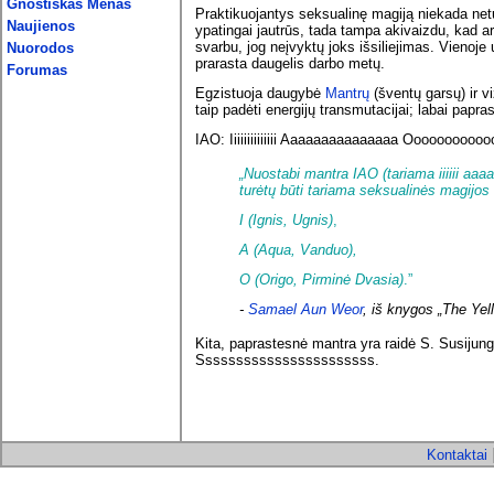
Gnostiškas Menas
Praktikuojantys seksualinę magiją niekada netu
Naujienos
ypatingai jautrūs, tada tampa akivaizdu, kad ar
svarbu, jog neįvyktų joks išsiliejimas. Vienoje
Nuorodos
prarasta daugelis darbo metų.
Forumas
Egzistuoja daugybė
Mantrų
(šventų garsų) ir vi
taip padėti energijų transmutacijai; labai papras
IAO: Iiiiiiiiiiiiii Aaaaaaaaaaaaaaa Ooooooooo
„
Nuostabi mantra IAO (tariama iiiiii aaa
turėtų būti tariama seksualinės magijo
I (Ignis, Ugnis)
,
A (Aqua, Vanduo),
O (Origo, Pirminė Dvasia)
.”
-
Samael Aun Weor
, iš knygos „The Ye
Kita, paprastesnė mantra yra raidė S. Susijung
Sssssssssssssssssssssss.
Kontaktai