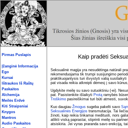
Pirmas Puslapis
Kaip pradėti Seksua
Įžanginė Informacija
Seksualinė magija yra nesudėtinga natūrali prak
Ego
rekomenduojama tik trumpi susijungimo periodai,
Kursai
praktikuojantysis turi išvystyti valią susilaikyti
pat visada reikia atkreipti dėmesį į savo kūnu
Ištraukos Iš Raštų
Paskaitos
Ugdykite meilę su savo sutuoktiniu (-ei). Nesu
Alchemija
pat. Pasistenkite išlaikyti
Protą
ramybės būsenoj
Troškimo
pasireiškimai turi būti atmesti, suvok
Meilės Erdvė
Kiti Straipsniai
Kuo daugiau
Žmogus
sugeba pakelti savo
Sąm
Seksualinės Energijos
transmutacija. Tai liečia
Knygos
žinoti, kaip reikia tinkamai medituoti, nors ga
Mantros
atlikti viską paprastai, stiprinti meilę su partner
Audio Paskaitos
atsiskiria. Jei vyras praranda savo erekciją, tai