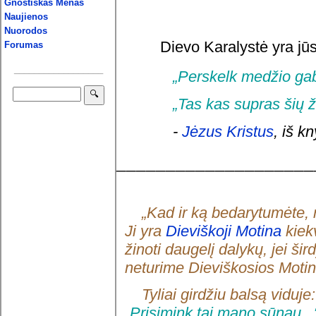
Gnostiškas Menas
Naujienos
Nuorodos
Dievo Karalystė yra jūs
Forumas
__________________
„Perskelk medžio gaba
„Tas kas supras šių 
-
Jėzus
Kristus
, iš k
____________________
„Kad ir ką bedarytumėte, n
Ji yra
Dieviškoji Motina
kiek
žinoti daugelį dalykų, jei š
neturime Dieviškosios Motin
Tyliai girdžiu balsą viduje
„Prisimink tai mano sūnau...