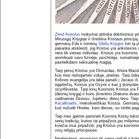
Zend Avestos
mokymai atitinka doktrininius p
Mirusiųjų Knygoje
ir išreiškia Kristaus princi
germanų
Eda
ir romėnų
Sibilių Knygos
turi tą p
pakanka atskleisti, jog Kristus yra ankstesnis 
nėra tik vienas individas. Kristus yra kosminis
asimiliuoti savo fizinėje, psichinėje, somatinėje
pasitelkdami seksualinę magiją.
Tarp persų Kristus yra Ormuzdas, Ahūra Mazda
kurį mes nešiojamės viduje, priešas. Tarp indu
Krišnos evangelija yra labai panaši į Jėzaus iš
egiptiečių, Kristus yra Ozyris ir kas jį įkūnyd
ozyrifikuotas. Tarp kinų Kosminis Kristus yra 
(dėsnių knygą) ir kuris įšventino Drakono dvasi
vadinamas Dzeusu, Jupiteriu, dievų tėvu. Tarp
Kecalkoatlis
, meksikietiškas Kristus. German
kurį nužudė Hiodas, karo dievas, su strėle paga
Taip mes galime paminėti Kosminį Kristų tūkst
senų tradicijų, kurios tai pripažįsta jau milijon
kviečia mus pripažinti, jog Kristus yra kosmini
visų religijų principuose.
Neabejotinai, egzistuoja tik viena unikali ir kosm